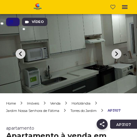
VÍDEO
Home
Imóveis
Venda
Hortolândia
AP3107
Jardim Nossa Senhora de Fátima
Torres do Jardim
AP3107
apartamento
Apartamento à venda em