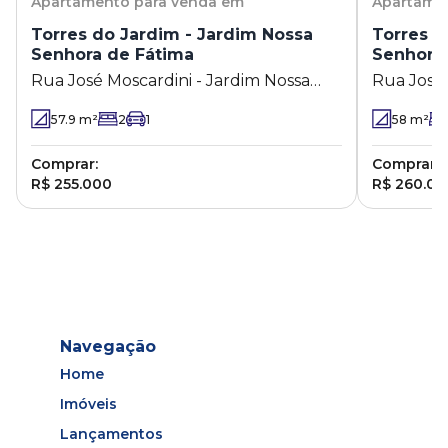
Apartamento
para venda em
Apartame
Torres do Jardim - Jardim Nossa
Torres d
Senhora de Fátima
Senhora
Rua José Moscardini - Jardim Nossa
Rua José 
Senhora de Fátima
Senhora 
57.9
m²
2
1
58
m²
Comprar:
Comprar:
R$ 255.000
R$ 260.00
Navegação
Home
Imóveis
Lançamentos