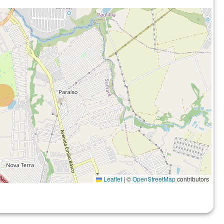
Leaflet
|
©
OpenStreetMap
contributors