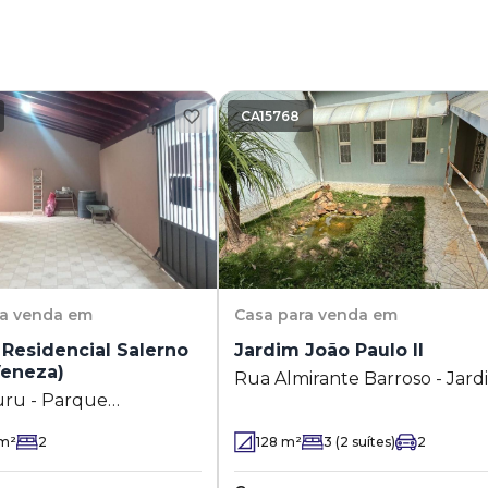
CA15768
ra venda em
Casa
para venda em
Residencial Salerno
Jardim João Paulo II
Veneza)
Rua Almirante Barroso - Jard
ru - Parque
João Paulo II
cial Salerno (Nova
m²
2
128
m²
3
(2 suítes)
2