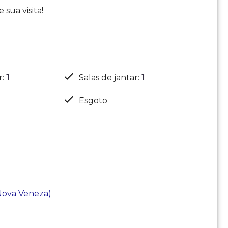
sua visita!
r
:
1
Salas de jantar
:
1
Esgoto
(Nova Veneza)