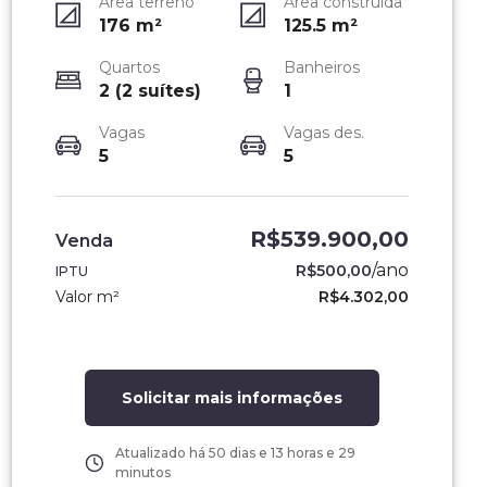
Área terreno
Área construída
176
m²
125.5
m²
Quartos
Banheiros
2 (2 suítes)
1
Vagas
Vagas des.
5
5
R$539.900,00
Venda
/
ano
R$500,00
IPTU
Valor m²
R$4.302,00
Solicitar mais informações
Atualizado há
50 dias e 13 horas e 29
minutos