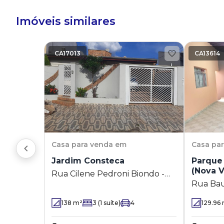
Imóveis similares
CA17013
CA13614
Casa
para venda em
Casa
pa
Jardim Consteca
Parque 
(Nova 
Rua Cilene Pedroni Biondo -
Rua Bau
Jardim Consteca
Residen
138
m²
3
(1 suíte)
4
129.96
Veneza)